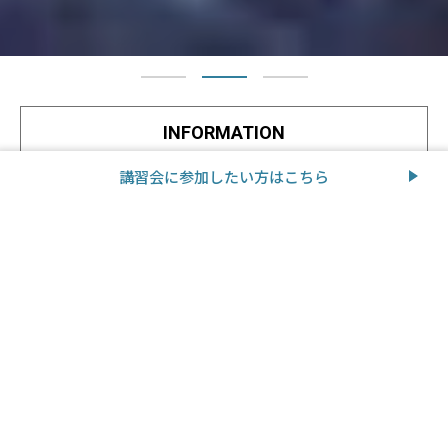
1
2
3
INFORMATION
2026年05月01日
講習会に参加したい
方はこちら
山岳医が教える『50歳からのスロー登山』刊行
（ビジネス社）
OUR MISSION
助かる命を救いたい。
「山の医療」とは、山で発生する病気や怪我への
医療を指し、高山病や低体温症などの医学が発展
してきました。これを「山岳医療」と呼びます。