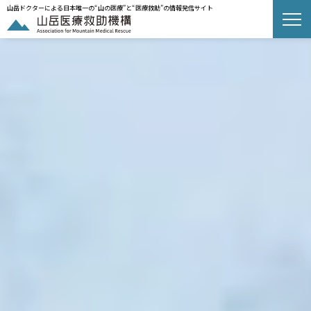
山岳ドクターによる日本唯一の“山の医療”と“医療救助”の情報発信サイト