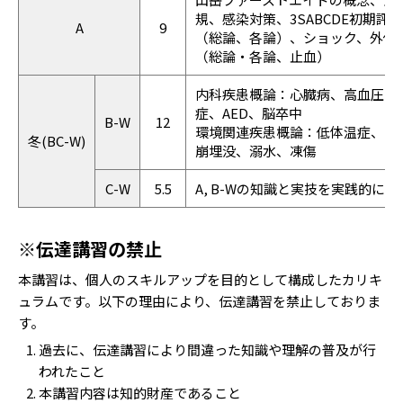
規、感染対策、3SABCDE初期評価
A
9
（総論、各論）、ショック、外傷
（総論・各論、止血）
内科疾患概論：心臓病、高血圧
症、AED、脳卒中
B-W
12
環境関連疾患概論：低体温症、雪
冬(BC-W)
崩埋没、溺水、凍傷
C-W
5.5
A, B-Wの知識と実技を実践的
※伝達講習の禁止
本講習は、個人のスキルアップを目的として構成したカリキ
ュラムです。以下の理由により、伝達講習を禁止しておりま
す。
過去に、伝達講習により間違った知識や理解の普及が行
われたこと
本講習内容は知的財産であること