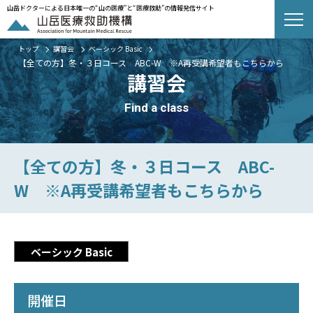
山岳ドクターによる日本唯一の“山の医療”と“医療救助”の情報発信サイト
トップ
講習会
ベーシック Basic
【全ての方】冬・３日コース ABC-W ※A再受講希望者もこちらから
講習会
Find a class
【全ての方】冬・３日コース ABC-
W ※A再受講希望者もこちらから
ベーシック Basic
開催日