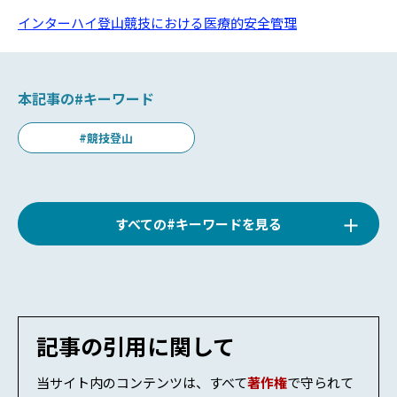
インターハイ登山競技における医療的安全管理
本記事の#キーワード
#競技登山
すべての#キーワードを見る
#山岳救助
#高山病
#低体温症
#湯たんぽ
記事の引用に関して
#避難所・災害
#雪崩
当サイト内のコンテンツは、すべて
著作権
で守られて
#DKシェルター
#凍傷