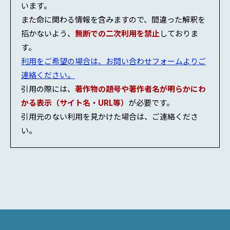
います。
また命に関わる情報を含みますので、間違った解釈を
#火山
#低体温症ラッピング
招かないよう、
無断での二次利用を禁止
しておりま
#熱中症
#ダイアモックス
す。
#3SABCDE
#AED
利用をご希望の場合は、お問い合わせフォームよりご
連絡ください。
#雪目
#競技登山
引用の際には、
著作物の題号や著作者名が明らかにわ
かる表示（サイト名・URL等）
が必要です。
引用元のない利用を見かけた場合は、ご連絡くださ
い。