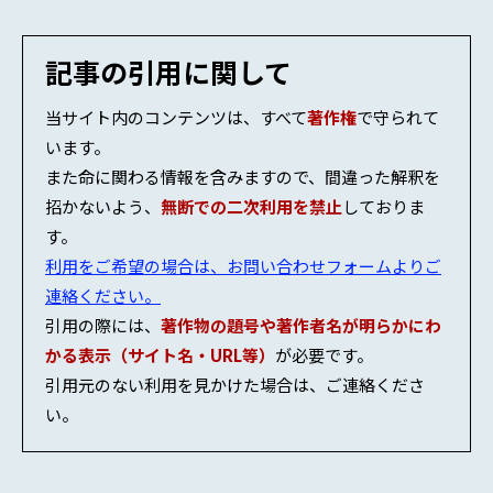
#低体温症
#湯たんぽ
記事の引用に関して
#避難所・災害
#雪崩
当サイト内のコンテンツは、すべて
著作権
で守られて
#DKシェルター
#凍傷
います。
また命に関わる情報を含みますので、間違った解釈を
#火山
#低体温症ラッピング
招かないよう、
無断での二次利用を禁止
しておりま
#熱中症
#ダイアモックス
す。
#3SABCDE
#AED
利用をご希望の場合は、お問い合わせフォームよりご
連絡ください。
#雪目
#競技登山
引用の際には、
著作物の題号や著作者名が明らかにわ
かる表示（サイト名・URL等）
が必要です。
引用元のない利用を見かけた場合は、ご連絡くださ
い。